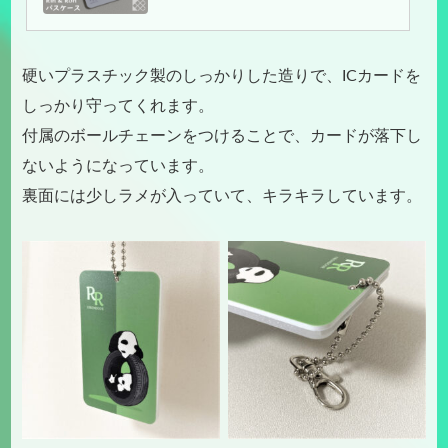
（リン＆ロン）」のデザインで作っ
た、パスケースです。RIN ＆ RON |
rinrin-ronron.com硬いプラスチック
製のしっかりした造りで、ICカード
硬いプラスチック製のしっかりした造りで、ICカードを
をしっかり守ってくれます。付属の
しっかり守ってくれます。
ボールチェーンをつけ...
付属のボールチェーンをつけることで、カードが落下し
ないようになっています。
裏面には少しラメが入っていて、キラキラしています。