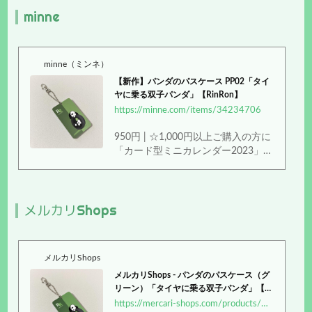
minne
ン）」のデザインで作った、パスケ
ースです。【デザイン】「タイヤに
乗る双子パンダ」【仕様】...
minne（ミンネ）
【新作】パンダのパスケース PP02「タイ
ヤに乗る双子パンダ」【RinRon】
https://minne.com/items/34234706
950円 | ☆1,000円以上ご購入の方に
「カード型ミニカレンダー2023」を
１枚プレゼント！（※在庫なくなり
次第終了）***双子パンダのオリジナ
ルキャラクター「Rin & Ron（リン
メルカリShops
とロン）」のデザインで作った、パ
スケースです。【デザイン】「タイ
ヤに乗る双子パンダ」...
メルカリShops
メルカリShops - パンダのパスケース（グ
リーン）「タイヤに乗る双子パンダ」【Ri
nRon】
https://mercari-shops.com/products/VC8DZPNyuB34LDbXwDCwXQ