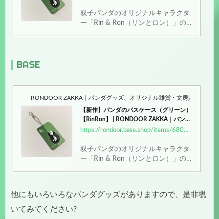
双子パンダのオリジナルキャラクタ
ー「Rin & Ron（リンとロン）」の
デザインで作った、パスケースで
す。【デザイン】「タイヤに乗る双
子パンダ」【仕様】サイズ：62mm
BASE
×100mm厚み：6mm重さ：31g材
質：ポリスチレン、鉄付属：ナスカ
ン・ボールチェーン【オプション...
RONDOOR ZAKKA｜パンダグッズ、オリジナル雑貨・文房具
【新作】パンダのパスケース（グリーン）
【RinRon】 | RONDOOR ZAKKA｜パンダ
グッズ、オリジナル雑貨・文房具 powere
https://rondoor.base.shop/items/68013345
d by BASE
双子パンダのオリジナルキャラクタ
ー「Rin & Ron（リンとロン）」の
デザインで作った、パスケースで
す。【デザイン】「タイヤに乗る双
子パンダ」【仕様】サイズ：62mm
他にもいろいろなパンダグッズがありますので、是非覗
×100mm厚み：6mm重さ：31g材
質：ポリスチレン、鉄付属：ナスカ
いてみてください?
ン・ボールチェーン【オプション...