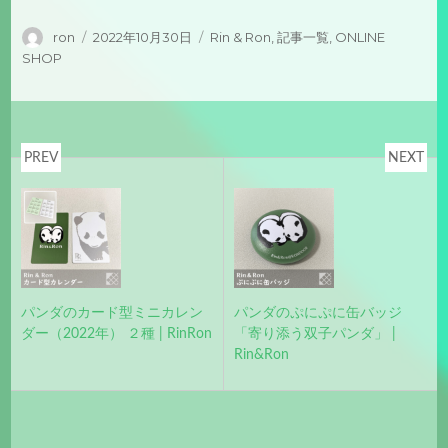
投
投
カ
ron
2022年10月30日
Rin & Ron
,
記事一覧
,
ONLINE
稿
稿
テ
SHOP
者
日:
ゴ
リ
ー
PREV
NEXT
パンダのカード型ミニカレン
パンダのぷにぷに缶バッジ
ダー（2022年） ２種 | RinRon
「寄り添う双子パンダ」 |
Rin&Ron